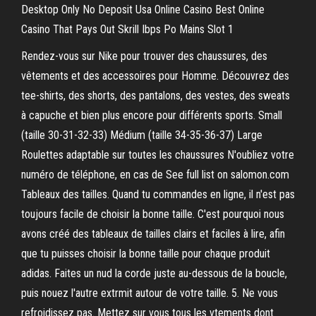
Desktop Only No Deposit Usa Online Casino Best Online
Casino That Pays Out Skrill Ibps Po Mains Slot 1
Rendez-vous sur Nike pour trouver des chaussures, des
vêtements et des accessoires pour Homme. Découvrez des
tee-shirts, des shorts, des pantalons, des vestes, des sweats
à capuche et bien plus encore pour différents sports. Small
(taille 30-31-32-33) Médium (taille 34-35-36-37) Large
Roulettes adaptable sur toutes les chaussures N'oubliez votre
numéro de téléphone, en cas de See full list on salomon.com
Tableaux des tailles. Quand tu commandes en ligne, il n'est pas
toujours facile de choisir la bonne taille. C'est pourquoi nous
avons créé des tableaux de tailles clairs et faciles à lire, afin
que tu puisses choisir la bonne taille pour chaque produit
adidas. Faites un nud la corde juste au-dessous de la boucle,
puis nouez l'autre extrmit autour de votre taille. 5. Ne vous
refroidissez pas. Mettez sur vous tous les vtements dont