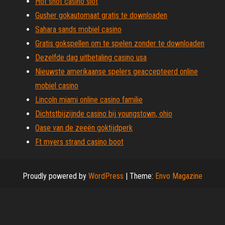
Hot shot casino slot
Gusher gokautomaat gratis te downloaden
Sahara sands mobiel casino
Gratis gokspellen om te spelen zonder te downloaden
Dezelfde dag uitbetaling casino usa
Nieuwste amerikaanse spelers geaccepteerd online
mobiel casino
Lincoln miami online casino familie
Dichtstbijzijnde casino bij youngstown, ohio
Oase van de zeeën goktijdperk
Ft myers strand casino boot
Proudly powered by
WordPress
|
Theme:
Envo Magazine