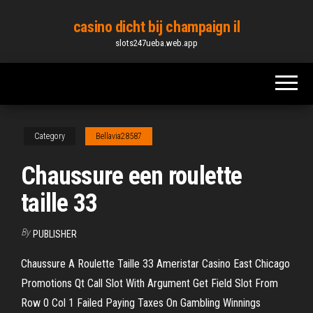
Skip
casino dicht bij champaign il
to
slots247ueba.web.app
the
content
Category
Bellavia28587
Chaussure een roulette
taille 33
By
PUBLISHER
Chaussure A Roulette Taille 33 Ameristar Casino East Chicago
Promotions Qt Call Slot With Argument Get Field Slot From
Row 0 Col 1 Failed Paying Taxes On Gambling Winnings