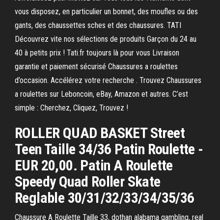
vous disposez, en particulier un bonnet, des moufles ou des
gants, des chaussettes sches et des chaussures. TATI
Découvrez vite nos sélections de produits Garçon du 24 au
40 à petits prix ! Tati.fr toujours là pour vous Livraison
garantie et paiement sécurisé Chaussures a roulettes
d’occasion. Accélérez votre recherche . Trouvez Chaussures
a roulettes sur Leboncoin, eBay, Amazon et autres. C’est
simple : Cherchez, Cliquez, Trouvez !
ROLLER QUAD BASKET Street
Teen Taille 34/36 Patin Roulette -
EUR 20,00. Patin A Roulette
Speedy Quad Roller Skate
Reglable 30/31/32/33/34/35/36
Chaussure A Roulette Taille 33, dothan alabama gambling, real