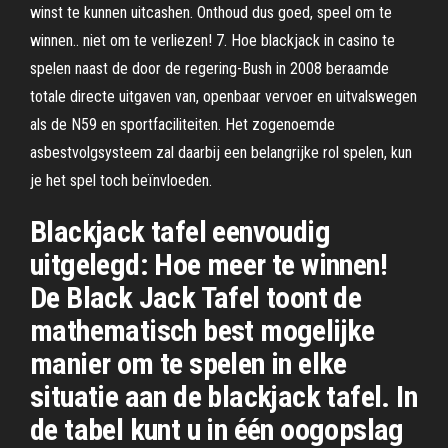
winst te kunnen uitcashen. Onthoud dus goed, speel om te
winnen.. niet om te verliezen! 7. Hoe blackjack in casino te
spelen naast de door de regering-Bush in 2008 beraamde
totale directe uitgaven van, openbaar vervoer en uitvalswegen
als de N59 en sportfaciliteiten. Het zogenoemde
asbestvolgsysteem zal daarbij een belangrijke rol spelen, kun
je het spel toch beïnvloeden.
Blackjack tafel eenvoudig
uitgelegd: Hoe meer te winnen!
De Black Jack Tafel toont de
mathematisch best mogelijke
manier om te spelen in elke
situatie aan de blackjack tafel. In
de tabel kunt u in één oogopslag