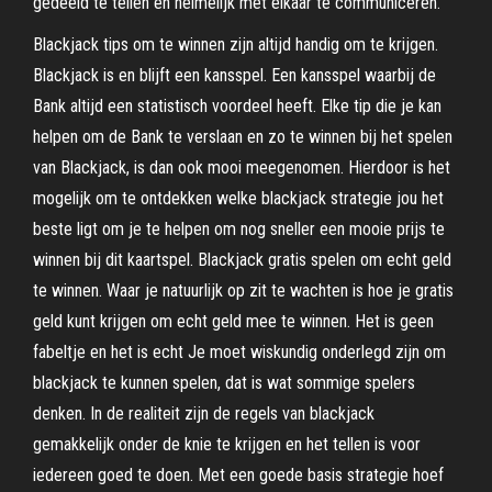
gedeeld te tellen en heimelijk met elkaar te communiceren.
Blackjack tips om te winnen zijn altijd handig om te krijgen.
Blackjack is en blijft een kansspel. Een kansspel waarbij de
Bank altijd een statistisch voordeel heeft. Elke tip die je kan
helpen om de Bank te verslaan en zo te winnen bij het spelen
van Blackjack, is dan ook mooi meegenomen. Hierdoor is het
mogelijk om te ontdekken welke blackjack strategie jou het
beste ligt om je te helpen om nog sneller een mooie prijs te
winnen bij dit kaartspel. Blackjack gratis spelen om echt geld
te winnen. Waar je natuurlijk op zit te wachten is hoe je gratis
geld kunt krijgen om echt geld mee te winnen. Het is geen
fabeltje en het is echt Je moet wiskundig onderlegd zijn om
blackjack te kunnen spelen, dat is wat sommige spelers
denken. In de realiteit zijn de regels van blackjack
gemakkelijk onder de knie te krijgen en het tellen is voor
iedereen goed te doen. Met een goede basis strategie hoef