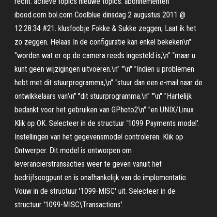
recht. actieve topics nieuwe topics. abonnementen
ibood.com bol.com Coolblue dinsdag 2 augustus 2011 @
12:28:34 #21. klusfoobje Fokke & Sukke zeggen; Laat ik het
zo zeggen. Helaas In de configuratie kan enkel bekeken\n"
"worden wat er op de camera reeds ingesteld is,\n" "maar u
kunt geen wijzigingen uitvoeren.\n" "\n" "Indien u problemen
hebt met dit stuurprogramma,\n" "stuur dan een e-mail naar de
ontwikkelaars van\n" "dit stuurprogramma.\n" "\n" "Hartelijk
bedankt voor het gebruiken van GPhoto2\n" "en UNIX/Linux
Klik op OK. Selecteer in de structuur '1099 Payments model'.
Instellingen van het gegevensmodel controleren. Klik op
Ontwerper. Dit model is ontworpen om
leverancierstransacties weer te geven vanuit het
bedrijfsoogpunt en is onafhankelijk van de implementatie.
Vouw in de structuur '1099-MISC' uit. Selecteer in de
structuur '1099-MISC\Transactions'.