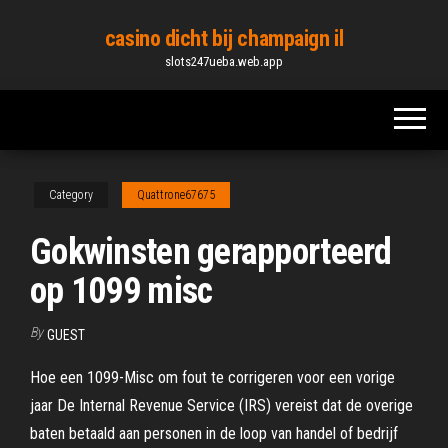
Skip
casino dicht bij champaign il
to
slots247ueba.web.app
the
content
Category
Quattrone67675
Gokwinsten gerapporteerd
op 1099 misc
By
GUEST
Hoe een 1099-Misc om fout te corrigeren voor een vorige
jaar De Internal Revenue Service (IRS) vereist dat de overige
baten betaald aan personen in de loop van handel of bedrijf