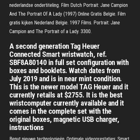
nederlandse ondertiteling. Film Dutch Portrait: Jane Campion
And The Portrait Of A Lady (1997) Online Gratis Belgie. Film
gratis kijken Nederland Belgie. 1997 Films. Portrait: Jane
Campion and The Portrait of a Lady. 3300.
A second generation Tag Heuer
Connected Smart wristwatch, ref.
SBF8A80140 in full set configuration with
boxes and booklets. Watch dates from
July 2019 and is in near mint condition.
This is the newer model TAG Heuer and it
currently retails at $2755. It is the best
wristcomputer currently available and it
comes in the complete set with the
original boxes, magnetic USB charger,
instructions
Benut nieuwe technologieën. Optimale videoprestaties: Smart