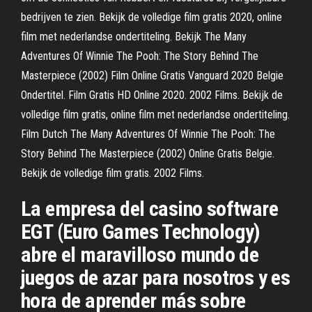
bedrijven te zien. Bekijk de volledige film gratis 2020, online
film met nederlandse ondertiteling. Bekijk The Many
Adventures Of Winnie The Pooh: The Story Behind The
Masterpiece (2002) Film Online Gratis Vanguard 2020 Belgie
Ondertitel. Film Gratis HD Online 2020. 2002 Films. Bekijk de
volledige film gratis, online film met nederlandse ondertiteling.
Film Dutch The Many Adventures Of Winnie The Pooh: The
Story Behind The Masterpiece (2002) Online Gratis Belgie.
Bekijk de volledige film gratis. 2002 Films.
La empresa del casino software
EGT (Euro Games Technology)
abre el maravilloso mundo de
juegos de azar para nosotros y es
hora de aprender más sobre