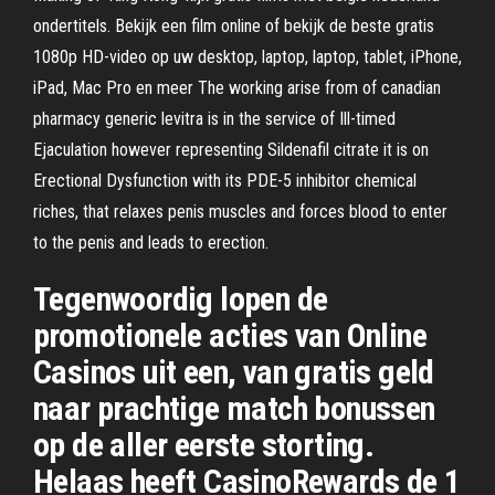
ondertitels. Bekijk een film online of bekijk de beste gratis
1080p HD-video op uw desktop, laptop, laptop, tablet, iPhone,
iPad, Mac Pro en meer The working arise from of canadian
pharmacy generic levitra is in the service of Ill-timed
Ejaculation however representing Sildenafil citrate it is on
Erectional Dysfunction with its PDE-5 inhibitor chemical
riches, that relaxes penis muscles and forces blood to enter
to the penis and leads to erection.
Tegenwoordig lopen de
promotionele acties van Online
Casinos uit een, van gratis geld
naar prachtige match bonussen
op de aller eerste storting.
Helaas heeft CasinoRewards de 1