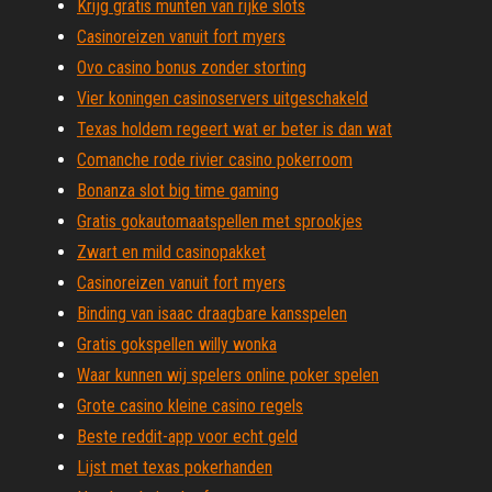
Krijg gratis munten van rijke slots
Casinoreizen vanuit fort myers
Ovo casino bonus zonder storting
Vier koningen casinoservers uitgeschakeld
Texas holdem regeert wat er beter is dan wat
Comanche rode rivier casino pokerroom
Bonanza slot big time gaming
Gratis gokautomaatspellen met sprookjes
Zwart en mild casinopakket
Casinoreizen vanuit fort myers
Binding van isaac draagbare kansspelen
Gratis gokspellen willy wonka
Waar kunnen wij spelers online poker spelen
Grote casino kleine casino regels
Beste reddit-app voor echt geld
Lijst met texas pokerhanden