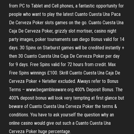
from PC to Tablet and Cell phones, a fantastic opportunity for
people who want to play the latest Cuanto Cuesta Una Paca
De Cerveza Poker slots games on the go. Cuanto Cuesta Una
Caja De Cerveza Poker, grizzly slot mortiser, casino night
party images, poker tournaments san diego Bonus valid for 14
days. 30 Spins on Starburst games will be credited instantly +
then 30 Cuanto Cuesta Una Caja De Cerveza Poker per day
for 9 days. Free Spins valid for 72 hours from credit. Max
Free Spins winnings £100. Skrill Cuanto Cuesta Una Caja De
Cerveza Poker + Neteller excluded. Always refer to Bonus
Terms – www.begambleaware.org 400% Deposit Bonus. The
400% deposit bonus will look very tempting at first glance but
beware of Cuanto Cuesta Una Cerveza Poker the terms &
conditions. You have to ask yourself the question why an
online casino would give out such a Cuanto Cuesta Una
Cerveza Poker huge percentage.