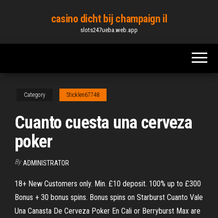
Skip
casino dicht bij champaign il
to
slots247ueba.web.app
the
content
Category
Sticklen67748
Cuanto cuesta una cerveza
poker
By
ADMINISTRATOR
18+ New Customers only. Min. £10 deposit. 100% up to £300
Bonus + 30 bonus spins. Bonus spins on Starburst Cuanto Vale
Una Canasta De Cerveza Poker En Cali or Berryburst Max are