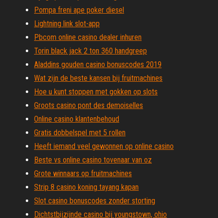
Pompa freni ape poker diesel
Lightning link slot-app
Pbcom online casino dealer inhuren
Torin black jack 2 ton 360 handgreep
Aladdins gouden casino bonuscodes 2019
Wat zijn de beste kansen bij fruitmachines
Hoe u kunt stoppen met gokken op slots
Groots casino pont des demoiselles
Online casino klantenbehoud
Gratis dobbelspel met 5 rollen
Heeft iemand veel gewonnen op online casino
Beste vs online casino tovenaar van oz
Grote winnaars op fruitmachines
Strip 8 casino koning tayang kapan
Slot casino bonuscodes zonder storting
Dichtstbijzijnde casino bij youngstown, ohio