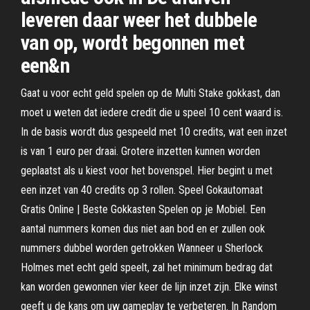
leveren daar weer het dubbele
van op, wordt begonnen met
een&n
Gaat u voor echt geld spelen op de Multi Stake gokkast, dan
moet u weten dat iedere credit die u speel 10 cent waard is.
In de basis wordt dus gespeeld met 10 credits, wat een inzet
is van 1 euro per draai. Grotere inzetten kunnen worden
geplaatst als u kiest voor het bovenspel. Hier begint u met
een inzet van 40 credits op 3 rollen. Speel Gokautomaat
Gratis Online | Beste Gokkasten Spelen op je Mobiel. Een
aantal nummers komen dus niet aan bod en er zullen ook
nummers dubbel worden getrokken Wanneer u Sherlock
Holmes met echt geld speelt, zal het minimum bedrag dat
kan worden gewonnen vier keer de lijn inzet zijn. Elke winst
geeft u de kans om uw gameplay te verbeteren. In Random